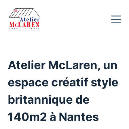
P
a
s
s
e
r
a
u
Atelier McLaren, un
c
o
espace créatif style
n
t
britannique de
e
n
u
140m2 à Nantes