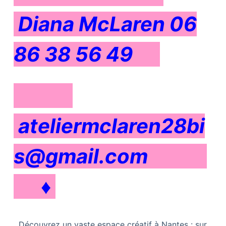
Diana McLaren 06
86 38 56 49
ateliermclaren28bi
s@gmail.com
♦
Découvrez un vaste espace créatif à Nantes : sur